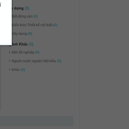
í
Xây dựng
(0)
Bất động sản
(0)
Kiến trúc/ Thiết kế nội thất
(0)
Xây dựng
(0)
Ngành Khác
(0)
Mới tốt nghiệp
(0)
Người nước ngoài/ Việt kiều
(0)
Khác
(0)