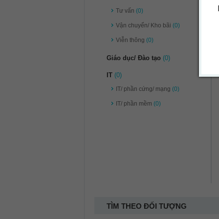
Tư vấn
(0)
Vận chuyển/ Kho bãi
(0)
Viễn thông
(0)
Giáo dục/ Đào tạo
(0)
IT
(0)
IT/ phần cứng/ mạng
(0)
IT/ phần mềm
(0)
TÌM THEO ĐỐI TƯỢNG