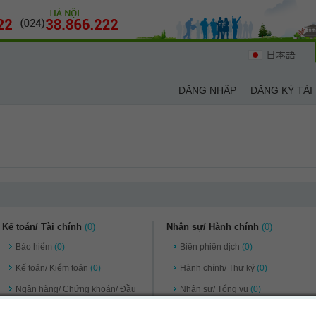
日本語
ĐĂNG NHẬP
ĐĂNG KÝ TÀI
Kế toán/ Tài chính
(0)
Nhân sự/ Hành chính
(0)
Bảo hiểm
(0)
Biên phiên dịch
(0)
Kế toán/ Kiểm toán
(0)
Hành chính/ Thư ký
(0)
Ngân hàng/ Chứng khoán/ Đầu
Nhân sự/ Tổng vụ
(0)
tư
(0)
Quản lý điều hành
(0)