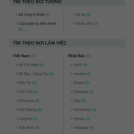
TÌM THEO ĐỐI TƯỢNG
Đã từng ở Nhật
(0)
Kỹ sư
(0)
Cấp quản lý điều hành
Nhân viên
(0)
(0)
TÌM THEO NƠI LÀM VIỆC
Việt Nam
(0)
Nhật Bản
(0)
Hồ Chí Minh
(0)
Aichi
(0)
Bà Rịa - Vũng Tàu
(0)
Aomori
(0)
Bến Tre
(0)
Ehime
(0)
Cần Thơ
(0)
Fukuoka
(0)
Đồng Nai
(0)
Gifu
(0)
Hải Dương
(0)
Hiroshima
(0)
Long An
(0)
Hyogo
(0)
Thái Bình
(0)
Ishikawa
(0)