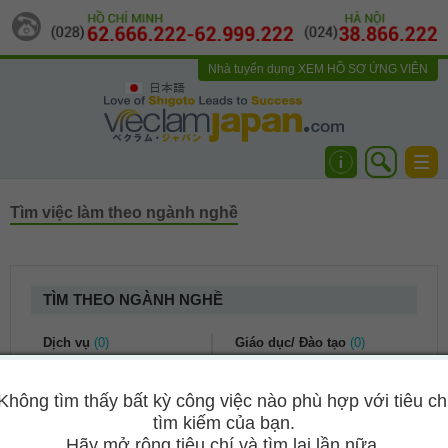
Nhà tuyển dụng
XEM HỒ SƠ ỨNG VIÊN
日本語
Togg
navi
Tìm việc làm theo ngành nghề
TÌM THEO NGÀNH NGHỀ
Dịch vụ
(0)
Giáo dục/ Đào tạo
(0)
Dịch vụ khách hàng
(0)
Kế toán/ Tài chính
(0)
Không tìm thấy bất kỳ công việc nào phù hợp với tiêu ch
Du lịch
(0)
Bảo hiểm
(0)
tìm kiếm của bạn.
Nhà hàng khách sạn
(0)
Kế toán/ Kiểm toán
(0)
Hãy mở rộng tiêu chí và tìm lại lần nữa.