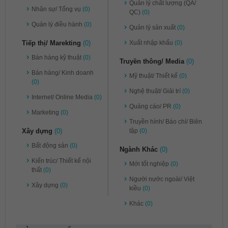
Quản lý chất lượng (QA/
Nhân sự/ Tổng vụ
(0)
QC)
(0)
Quản lý điều hành
(0)
Quản lý sản xuất
(0)
Tiếp thị/ Marekting
(0)
Xuất nhập khẩu
(0)
Bán hàng kỹ thuật
(0)
Truyền thông/ Media
(0)
Bán hàng/ Kinh doanh
Mỹ thuật/ Thiết kế
(0)
(0)
Nghệ thuật/ Giải trí
(0)
Internet/ Online Media
(0)
Quảng cáo/ PR
(0)
Marketing
(0)
Truyền hình/ Báo chí/ Biên
Xây dựng
(0)
tập
(0)
Bất động sản
(0)
Ngành Khác
(0)
Kiến trúc/ Thiết kế nội
Mới tốt nghiệp
(0)
thất
(0)
Người nước ngoài/ Việt
Xây dựng
(0)
kiều
(0)
Khác
(0)