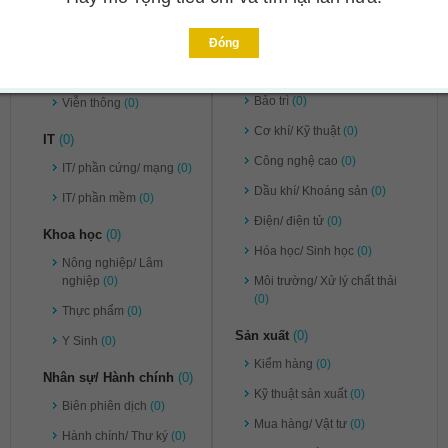
Pháp lý
(0)
Ngân hàng/ Chứng khoán/
Đầu tư
(0)
Tư vấn
(0)
Đóng
Kỹ thuật
(0)
Vận chuyển/ Kho bãi
(0)
Bảo trì
(0)
Viễn thông
(0)
Cơ khí/ Kỹ thuật
(0)
IT
(0)
Công nghệ cao
(0)
IT/ phần cứng/ mạng
(0)
Dầu khí/ Khoáng sản
(0)
IT/ phần mềm
(0)
Điện/ điện tử
(0)
Khoa học
(0)
Hóa học/ Sinh học
(0)
Nông nghiệp/ Lâm
nghiệp
(0)
Môi trường/ Xử lý chất thải
(0)
Thực phẩm
(0)
Sản xuất
(0)
Y Sinh
(0)
Kiểm hàng
(0)
Nhân sự/ Hành chính
(0)
Kỹ thuật sản xuất
(0)
Biên phiên dịch
(0)
Mua hàng/ Vật tư
(0)
Hành chính/ Thư ký
(0)