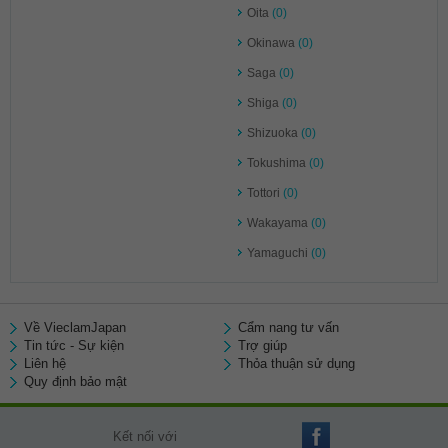
Oita
(0)
Okinawa
(0)
Saga
(0)
Shiga
(0)
Shizuoka
(0)
Tokushima
(0)
Tottori
(0)
Wakayama
(0)
Yamaguchi
(0)
Về VieclamJapan
Cẩm nang tư vấn
Tin tức - Sự kiện
Trợ giúp
Liên hệ
Thỏa thuận sử dụng
Quy định bảo mật
Kết nối với