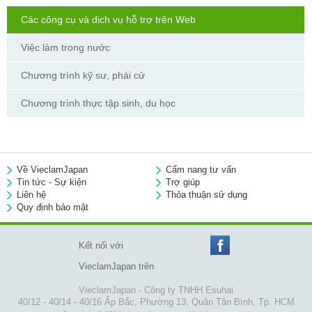
Các công cụ và dịch vụ hỗ trợ trên Web
Việc làm trong nước
Chương trình kỹ sư, phái cử
Chương trình thực tập sinh, du học
Về VieclamJapan
Cẩm nang tư vấn
Tin tức - Sự kiện
Trợ giúp
Liên hệ
Thỏa thuận sử dụng
Quy định bảo mật
Kết nối với
VieclamJapan trên
VieclamJapan - Công ty TNHH Esuhai
40/12 - 40/14 - 40/16 Ấp Bắc, Phường 13, Quận Tân Bình, Tp. HCM