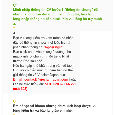
Q:
Mình nhập thông tin CV bước 1 "thông tin chung" rồi
nhưng không lưu được vì thiếu thông tin, báo là vui
lòng nhập thông tin bên dưới. Xin vui lòng hỗ trợ mình
ạ.
A:
Bạn vui lòng kiểm tra xem mình đã nhập
đầy đủ thông tin chưa nhé! Đặc biệt là
phần nhập thông tin
"Ngoại ngữ"
Bạn click chọn vào khung ô vuông nhỏ
màu xanh rồi chọn trình độ tiếng Nhật
tương ứng sau nhé.
Nếu bạn gặp khó khăn trong vấn đề tạo
CV hay có thắc mắc gì thêm bạn có thể
gửi thông tin về VieclamJapan qua:
Email:
contact@vieclamjapan.com
hoặc
liên hệ trực tiếp đến:
SDT: 028.62.666.222
(ext: 302)
Q:
Em đã tạo tài khoản nhưng chưa kích hoạt được, vui
lòng kiểm tra và báo lại giúp em nhé.