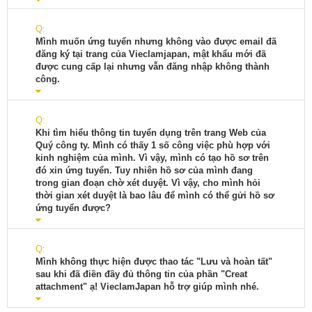
Q:
Mình muốn ứng tuyển nhưng không vào được email đã
đăng ký tại trang của Vieclamjapan, mật khẩu mới đã
được cung cấp lại nhưng vẫn đăng nhập không thành
công.
Q:
Khi tìm hiểu thông tin tuyển dụng trên trang Web của
Quý công ty. Mình có thấy 1 số công việc phù hợp với
kinh nghiệm của mình. Vì vậy, mình có tạo hồ sơ trên
đó xin ứng tuyển. Tuy nhiên hồ sơ của mình đang
trong gian đoạn chờ xét duyệt. Vì vậy, cho mình hỏi
thời gian xét duyệt là bao lâu để mình có thể gửi hồ sơ
ứng tuyển được?
Q:
Mình không thực hiện được thao tác "Lưu và hoàn tất"
sau khi đã điền đầy đủ thông tin của phần "Creat
attachment" ạ! VieclamJapan hỗ trợ giúp mình nhé.