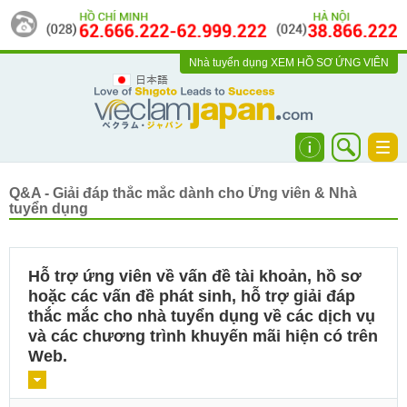
Nhà tuyển dụng
XEM HỒ SƠ ỨNG VIÊN
日本語
Togg
navi
Q&A - Giải đáp thắc mắc dành cho Ứng viên & Nhà
tuyển dụng
Hỗ trợ ứng viên về vấn đề tài khoản, hồ sơ
hoặc các vấn đề phát sinh, hỗ trợ giải đáp
thắc mắc cho nhà tuyển dụng về các dịch vụ
và các chương trình khuyến mãi hiện có trên
Web.