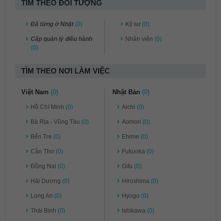
TÌM THEO ĐỐI TƯỢNG
Đã từng ở Nhật
(0)
Kỹ sư
(0)
Cấp quản lý điều hành
Nhân viên
(0)
(0)
TÌM THEO NƠI LÀM VIỆC
Việt Nam
(0)
Nhật Bản
(0)
Hồ Chí Minh
(0)
Aichi
(0)
Bà Rịa - Vũng Tàu
(0)
Aomori
(0)
Bến Tre
(0)
Ehime
(0)
Cần Thơ
(0)
Fukuoka
(0)
Đồng Nai
(0)
Gifu
(0)
Hải Dương
(0)
Hiroshima
(0)
Long An
(0)
Hyogo
(0)
Thái Bình
(0)
Ishikawa
(0)