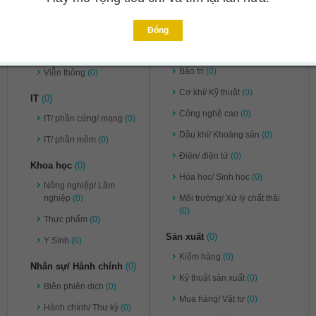
Pháp lý
(0)
Ngân hàng/ Chứng khoán/
Đầu tư
(0)
Tư vấn
(0)
Đóng
Kỹ thuật
(0)
Vận chuyển/ Kho bãi
(0)
Bảo trì
(0)
Viễn thông
(0)
Cơ khí/ Kỹ thuật
(0)
IT
(0)
Công nghệ cao
(0)
IT/ phần cứng/ mạng
(0)
Dầu khí/ Khoáng sản
(0)
IT/ phần mềm
(0)
Điện/ điện tử
(0)
Khoa học
(0)
Hóa học/ Sinh học
(0)
Nông nghiệp/ Lâm
nghiệp
(0)
Môi trường/ Xử lý chất thải
(0)
Thực phẩm
(0)
Sản xuất
(0)
Y Sinh
(0)
Kiểm hàng
(0)
Nhân sự/ Hành chính
(0)
Kỹ thuật sản xuất
(0)
Biên phiên dịch
(0)
Mua hàng/ Vật tư
(0)
Hành chính/ Thư ký
(0)