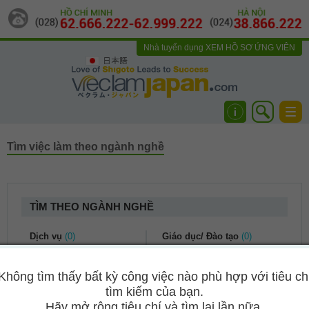
Nhà tuyển dụng
XEM HỒ SƠ ỨNG VIÊN
日本語
Togg
navi
Tìm việc làm theo ngành nghề
TÌM THEO NGÀNH NGHỀ
Dịch vụ
(0)
Giáo dục/ Đào tạo
(0)
Dịch vụ khách hàng
(0)
Kế toán/ Tài chính
(0)
Không tìm thấy bất kỳ công việc nào phù hợp với tiêu ch
Du lịch
(0)
Bảo hiểm
(0)
tìm kiếm của bạn.
Nhà hàng khách sạn
(0)
Kế toán/ Kiểm toán
(0)
Hãy mở rộng tiêu chí và tìm lại lần nữa.