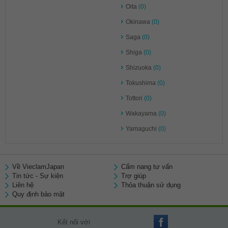
Oita
(0)
Okinawa
(0)
Saga
(0)
Shiga
(0)
Shizuoka
(0)
Tokushima
(0)
Tottori
(0)
Wakayama
(0)
Yamaguchi
(0)
Về VieclamJapan
Cẩm nang tư vấn
Tin tức - Sự kiện
Trợ giúp
Liên hệ
Thỏa thuận sử dụng
Quy định bảo mật
Kết nối với