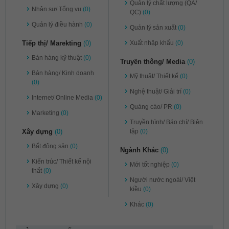
Quản lý chất lượng (QA/
Nhân sự/ Tổng vụ
(0)
QC)
(0)
Quản lý điều hành
(0)
Quản lý sản xuất
(0)
Tiếp thị/ Marekting
(0)
Xuất nhập khẩu
(0)
Bán hàng kỹ thuật
(0)
Truyền thông/ Media
(0)
Bán hàng/ Kinh doanh
Mỹ thuật/ Thiết kế
(0)
(0)
Nghệ thuật/ Giải trí
(0)
Internet/ Online Media
(0)
Quảng cáo/ PR
(0)
Marketing
(0)
Truyền hình/ Báo chí/ Biên
Xây dựng
(0)
tập
(0)
Bất động sản
(0)
Ngành Khác
(0)
Kiến trúc/ Thiết kế nội
Mới tốt nghiệp
(0)
thất
(0)
Người nước ngoài/ Việt
Xây dựng
(0)
kiều
(0)
Khác
(0)