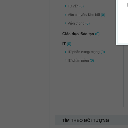
Tư vấn
(0)
Vận chuyển/ Kho bãi
(0)
Viễn thông
(0)
Giáo dục/ Đào tạo
(0)
IT
(0)
IT/ phần cứng/ mạng
(0)
IT/ phần mềm
(0)
TÌM THEO ĐỐI TƯỢNG