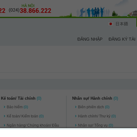
日本語
ĐĂNG NHẬP
ĐĂNG KÝ TÀI
Kế toán/ Tài chính
(0)
Nhân sự/ Hành chính
(0)
Bảo hiểm
(0)
Biên phiên dịch
(0)
Kế toán/ Kiểm toán
(0)
Hành chính/ Thư ký
(0)
Ngân hàng/ Chứng khoán/ Đầu
Nhân sự/ Tổng vụ
(0)
tư
(0)
Quản lý điều hành
(0)