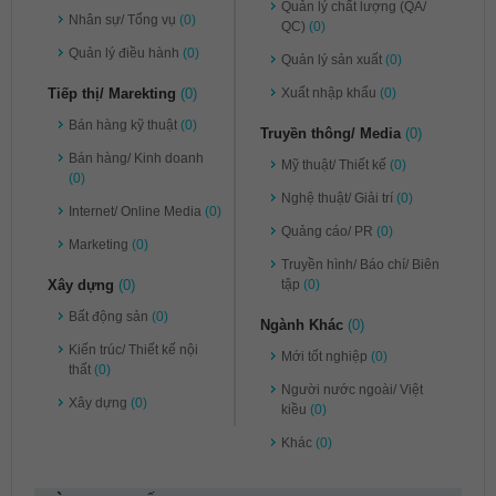
Quản lý chất lượng (QA/
Nhân sự/ Tổng vụ
(0)
QC)
(0)
Quản lý điều hành
(0)
Quản lý sản xuất
(0)
Tiếp thị/ Marekting
(0)
Xuất nhập khẩu
(0)
Bán hàng kỹ thuật
(0)
Truyền thông/ Media
(0)
Bán hàng/ Kinh doanh
Mỹ thuật/ Thiết kế
(0)
(0)
Nghệ thuật/ Giải trí
(0)
Internet/ Online Media
(0)
Quảng cáo/ PR
(0)
Marketing
(0)
Truyền hình/ Báo chí/ Biên
Xây dựng
(0)
tập
(0)
Bất động sản
(0)
Ngành Khác
(0)
Kiến trúc/ Thiết kế nội
Mới tốt nghiệp
(0)
thất
(0)
Người nước ngoài/ Việt
Xây dựng
(0)
kiều
(0)
Khác
(0)