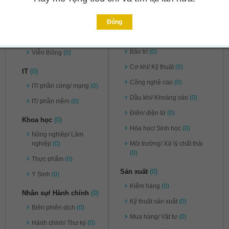
Pháp lý
(0)
Ngân hàng/ Chứng khoán/
Đầu tư
(0)
Tư vấn
(0)
Đóng
Kỹ thuật
(0)
Vận chuyển/ Kho bãi
(0)
Bảo trì
(0)
Viễn thông
(0)
Cơ khí/ Kỹ thuật
(0)
IT
(0)
Công nghệ cao
(0)
IT/ phần cứng/ mạng
(0)
Dầu khí/ Khoáng sản
(0)
IT/ phần mềm
(0)
Điện/ điện tử
(0)
Khoa học
(0)
Hóa học/ Sinh học
(0)
Nông nghiệp/ Lâm
nghiệp
(0)
Môi trường/ Xử lý chất thải
(0)
Thực phẩm
(0)
Sản xuất
(0)
Y Sinh
(0)
Kiểm hàng
(0)
Nhân sự/ Hành chính
(0)
Kỹ thuật sản xuất
(0)
Biên phiên dịch
(0)
Mua hàng/ Vật tư
(0)
Hành chính/ Thư ký
(0)