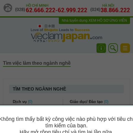
Nhà tuyển dụng
XEM HỒ SƠ ỨNG VIÊN
日本語
Togg
navi
Tìm việc làm theo ngành nghề
TÌM THEO NGÀNH NGHỀ
Dịch vụ
(0)
Giáo dục/ Đào tạo
(0)
Dịch vụ khách hàng
(0)
Kế toán/ Tài chính
(0)
Không tìm thấy bất kỳ công việc nào phù hợp với tiêu ch
Du lịch
(0)
Bảo hiểm
(0)
tìm kiếm của bạn.
Nhà hàng khách sạn
(0)
Kế toán/ Kiểm toán
(0)
Hãy mở rộng tiêu chí và tìm lại lần nữa.