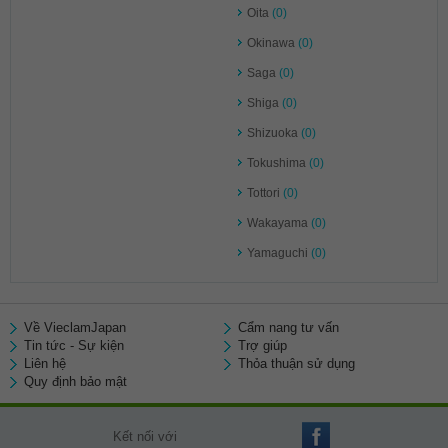
Oita
(0)
Okinawa
(0)
Saga
(0)
Shiga
(0)
Shizuoka
(0)
Tokushima
(0)
Tottori
(0)
Wakayama
(0)
Yamaguchi
(0)
Về VieclamJapan
Cẩm nang tư vấn
Tin tức - Sự kiện
Trợ giúp
Liên hệ
Thỏa thuận sử dụng
Quy định bảo mật
Kết nối với