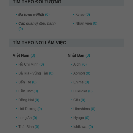
TÌM THEO ĐỐI TƯỢNG
Đã từng ở Nhật
(0)
Kỹ sư
(0)
Cấp quản lý điều hành
Nhân viên
(0)
(0)
TÌM THEO NƠI LÀM VIỆC
Việt Nam
(0)
Nhật Bản
(0)
Hồ Chí Minh
(0)
Aichi
(0)
Bà Rịa - Vũng Tàu
(0)
Aomori
(0)
Bến Tre
(0)
Ehime
(0)
Cần Thơ
(0)
Fukuoka
(0)
Đồng Nai
(0)
Gifu
(0)
Hải Dương
(0)
Hiroshima
(0)
Long An
(0)
Hyogo
(0)
Thái Bình
(0)
Ishikawa
(0)