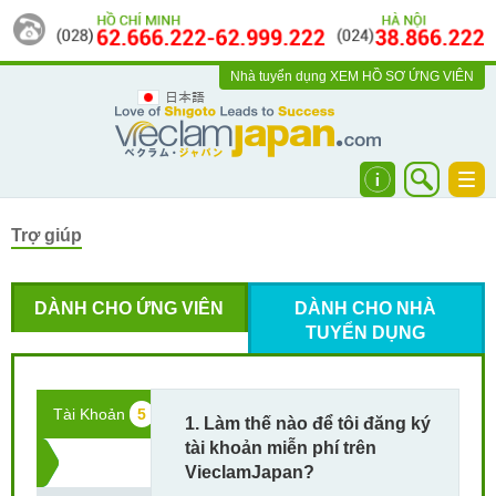
Nhà tuyển dụng
XEM HỒ SƠ ỨNG VIÊN
日本語
Togg
navi
Trợ giúp
DÀNH CHO ỨNG VIÊN
DÀNH CHO NHÀ
TUYỂN DỤNG
Tài Khoản
5
1. Làm thế nào để tôi đăng ký
tài khoản miễn phí trên
VieclamJapan?