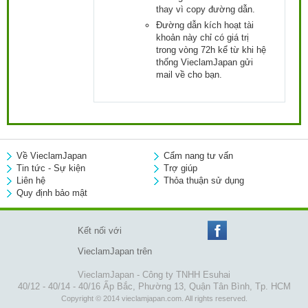
thay vì copy đường dẫn.
Đường dẫn kích hoạt tài
khoản này chỉ có giá trị
trong vòng 72h kể từ khi hệ
thống VieclamJapan gửi
mail về cho bạn.
Về VieclamJapan
Cẩm nang tư vấn
Tin tức - Sự kiện
Trợ giúp
Liên hệ
Thỏa thuận sử dụng
Quy định bảo mật
Kết nối với
VieclamJapan trên
VieclamJapan - Công ty TNHH Esuhai
40/12 - 40/14 - 40/16 Ấp Bắc, Phường 13, Quận Tân Bình, Tp. HCM
Copyright © 2014 vieclamjapan.com. All rights reserved.