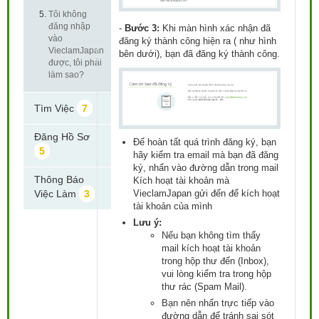
Tôi không
đăng nhập
-
Bước 3:
Khi màn hình xác nhận đã
vào
đăng ký thành công hiện ra ( như hình
VieclamJapan
bên dưới), bạn đã đăng ký thành công.
được, tôi phải
làm sao?
Tìm Việc
7
Đăng Hồ Sơ
Để hoàn tất quá trình đăng ký, bạn
5
hãy kiểm tra email mà bạn đã đăng
ký, nhấn vào đường dẫn trong mail
Thông Báo
Kích hoạt tài khoản mà
Việc Làm
3
VieclamJapan gửi đến để kích hoạt
tài khoản của mình
Lưu ý:
Nếu bạn không tìm thấy
mail kích hoạt tài khoản
trong hộp thư đến (Inbox),
vui lòng kiểm tra trong hộp
thư rác (Spam Mail).
Bạn nên nhấn trực tiếp vào
đường dẫn để tránh sai sót