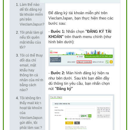
Làm thế nào
để tôi đăng ký
Để đăng ký tài khoản miễn phí trên
tài khoản miễn
VieclamJapan, bạn thực hiện theo các
phí trên
bước sau:
VieclamJapan?
-
Bước 1:
Nhấn chọn
"ĐĂNG KÝ TÀI
Tôi phải làm gì
KHOẢN"
trên thanh menu chính (như
nếu tôi quên
hình bên dưới):
mật khẩu của
tôi?
Tôi có thể thay
đổi địa chỉ
email, mật
khẩu hay
-
Bước 2:
Màn hình đăng ký hiện ra
thông tin cá
như bên dưới. Sau khi bạn điền đầy
nhân của mình
đủ thông tin yêu cầu, bạn nhấn chọn
bằng cách
nút
"Đăng ký"
nào?
Tôi không tìm
thấy mail kích
hoạt tài khoản
của
VieclamJapan
gửi đến, tôi
phải làm sao?