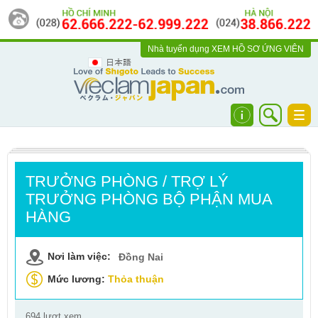
Nhà tuyển dụng
XEM HỒ SƠ ỨNG VIÊN
日本語
Togg
navi
TRƯỞNG PHÒNG / TRỢ LÝ
TRƯỞNG PHÒNG BỘ PHẬN MUA
HÀNG
Nơi làm việc:
Đồng Nai
Mức lương:
Thỏa thuận
694 lượt xem