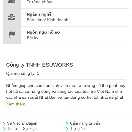
Trưởng phòng
Ngành nghề
Bán hàng/ Kinh doanh
Ngôn ngữ hồ sơ
Bất kỳ
Công ty TNHH ESUWORKS
Qui mô công ty:
1
Nhằm giúp cho các bạn sinh viên mới ra trường có thể phát huy
hết tất cả sự năng động và sáng tạo của tuổi trẻ Việt Nam cho
các nhà sản xuất Nhật Bản và tận dụng cơ hội tốt nhất để phát
triển nguồn nhân lực nồng cốt thực hiện công nghiệp hóa đất
Xem thêm
nước
Công ty Esuhai tuyển dụng và khai giảng lớp kỹ sư cơ khí nhằm
Về VieclamJapan
Cẩm nang tư vấn
tạo điều kiện và cơ hội cho các bạn phát triển nghề nghiệp
Tin tức - Sự kiện
Trợ giúp