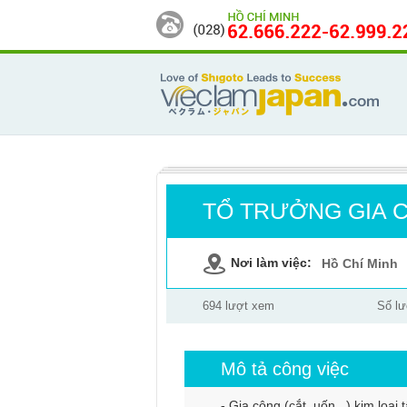
TỔ TRƯỞNG GIA 
Nơi làm việc:
Hồ Chí Minh
694 lượt xem
Số lư
Mô tả công việc
- Gia công (cắt, uốn,..) kim loại 