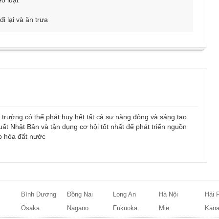
o luật
đi lại và ăn trưa
 trường có thể phát huy hết tất cả sự năng động và sáng tạo
uất Nhật Bản và tận dụng cơ hội tốt nhất để phát triển nguồn
p hóa đất nước
 lớp kỹ sư cơ khí nhằm tạo điều kiện và cơ hội cho các bạn
tương lai.
M
Bình Dương
Đồng Nai
Long An
Hà Nội
Hải 
Osaka
Nagano
Fukuoka
Mie
Kan