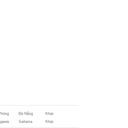
Phòng
Đà Nẵng
Khác
agawa
Saitama
Khác