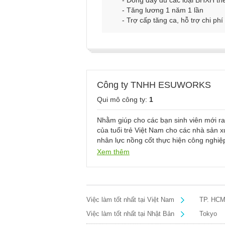
- Đóng đầy đủ các loại BHXH the
- Tăng lương 1 năm 1 lần
- Trợ cấp tăng ca, hỗ trợ chi phí 
Công ty TNHH ESUWORKS
Qui mô công ty:
1
Nhằm giúp cho các bạn sinh viên mới ra
của tuổi trẻ Việt Nam cho các nhà sản x
nhân lực nồng cốt thực hiện công nghiệ
Xem thêm
Công ty Esuhai tuyển dụng và khai giảng
phát triển nghề nghiệp vững chắc trong 
Việc làm tốt nhất tại Việt Nam
TP. HC
Việc làm tốt nhất tại Nhật Bản
Tokyo