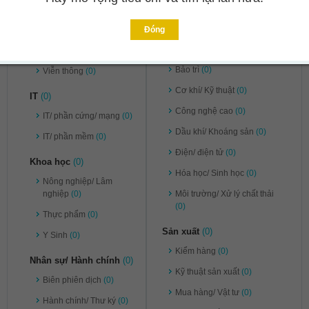
Pháp lý
(0)
Ngân hàng/ Chứng khoán/
Đầu tư
(0)
Tư vấn
(0)
Đóng
Kỹ thuật
(0)
Vận chuyển/ Kho bãi
(0)
Bảo trì
(0)
Viễn thông
(0)
Cơ khí/ Kỹ thuật
(0)
IT
(0)
Công nghệ cao
(0)
IT/ phần cứng/ mạng
(0)
Dầu khí/ Khoáng sản
(0)
IT/ phần mềm
(0)
Điện/ điện tử
(0)
Khoa học
(0)
Hóa học/ Sinh học
(0)
Nông nghiệp/ Lâm
nghiệp
(0)
Môi trường/ Xử lý chất thải
(0)
Thực phẩm
(0)
Sản xuất
(0)
Y Sinh
(0)
Kiểm hàng
(0)
Nhân sự/ Hành chính
(0)
Kỹ thuật sản xuất
(0)
Biên phiên dịch
(0)
Mua hàng/ Vật tư
(0)
Hành chính/ Thư ký
(0)