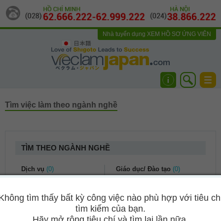
Nhà tuyển dụng
XEM HỒ SƠ ỨNG VIÊN
日本語
Togg
navi
Tìm việc làm theo ngành nghề
TÌM THEO NGÀNH NGHỀ
Dịch vụ
(0)
Giáo dục/ Đào tạo
(0)
Dịch vụ khách hàng
(0)
Kế toán/ Tài chính
(0)
Không tìm thấy bất kỳ công việc nào phù hợp với tiêu ch
Du lịch
(0)
Bảo hiểm
(0)
tìm kiếm của bạn.
Nhà hàng khách sạn
(0)
Kế toán/ Kiểm toán
(0)
Hãy mở rộng tiêu chí và tìm lại lần nữa.