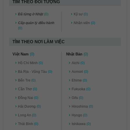
TÌM THEO ĐỐI TƯỢNG
Đã từng ở Nhật
(0)
Kỹ sư
(0)
Cấp quản lý điều hành
Nhân viên
(0)
(0)
TÌM THEO NƠI LÀM VIỆC
Việt Nam
(0)
Nhật Bản
(0)
Hồ Chí Minh
(0)
Aichi
(0)
Bà Rịa - Vũng Tàu
(0)
Aomori
(0)
Bến Tre
(0)
Ehime
(0)
Cần Thơ
(0)
Fukuoka
(0)
Đồng Nai
(0)
Gifu
(0)
Hải Dương
(0)
Hiroshima
(0)
Long An
(0)
Hyogo
(0)
Thái Bình
(0)
Ishikawa
(0)