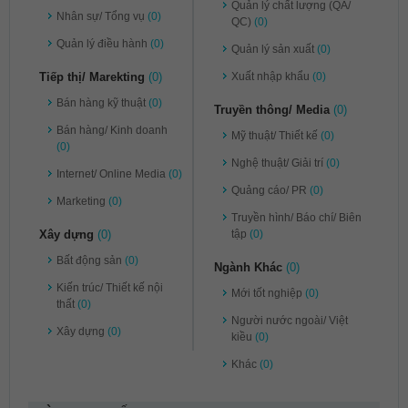
Quản lý chất lượng (QA/
Nhân sự/ Tổng vụ
(0)
QC)
(0)
Quản lý điều hành
(0)
Quản lý sản xuất
(0)
Tiếp thị/ Marekting
(0)
Xuất nhập khẩu
(0)
Bán hàng kỹ thuật
(0)
Truyền thông/ Media
(0)
Bán hàng/ Kinh doanh
Mỹ thuật/ Thiết kế
(0)
(0)
Nghệ thuật/ Giải trí
(0)
Internet/ Online Media
(0)
Quảng cáo/ PR
(0)
Marketing
(0)
Truyền hình/ Báo chí/ Biên
Xây dựng
(0)
tập
(0)
Bất động sản
(0)
Ngành Khác
(0)
Kiến trúc/ Thiết kế nội
Mới tốt nghiệp
(0)
thất
(0)
Người nước ngoài/ Việt
Xây dựng
(0)
kiều
(0)
Khác
(0)