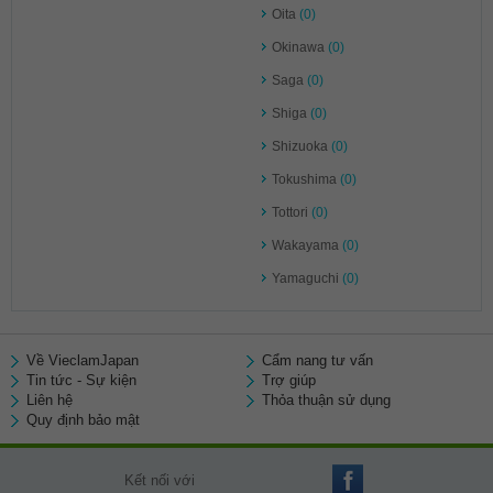
Oita
(0)
Okinawa
(0)
Saga
(0)
Shiga
(0)
Shizuoka
(0)
Tokushima
(0)
Tottori
(0)
Wakayama
(0)
Yamaguchi
(0)
Về VieclamJapan
Cẩm nang tư vấn
Tin tức - Sự kiện
Trợ giúp
Liên hệ
Thỏa thuận sử dụng
Quy định bảo mật
Kết nối với