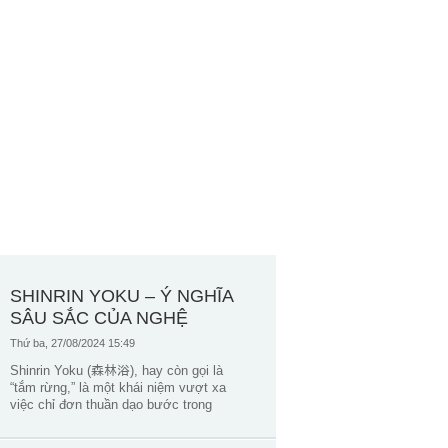
SHINRIN YOKU – Ý NGHĨA
SÂU SẮC CỦA NGHỆ
THUẬT TẮM RỪNG NHẬT
Thứ ba, 27/08/2024 15:49
BẢN
Shinrin Yoku (森林浴), hay còn gọi là
“tắm rừng,” là một khái niệm vượt xa
việc chỉ đơn thuần dạo bước trong
rừng. Đây là một triết lý sống, một
cách thức giúp chúng ta tái kết nối với