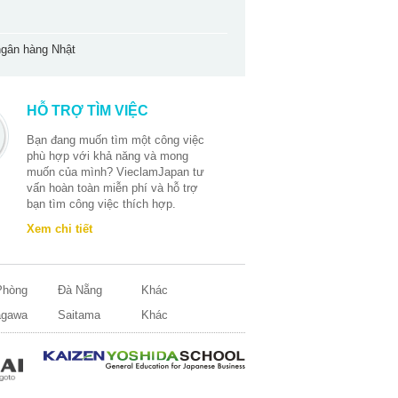
thiên nhiên và chính bản thân mình.
Trong cuộc sống hiện đại đầy áp lực và
căng thẳng, Shinrin Yoku mang lại một
 ngân hàng Nhật
phương pháp để tìm lại sự cân bằng
và bình yên trong tâm hồn. Trong bài
viết này chúng ta sẽ tìm hiểu những ý
nghĩa sâu xa của Shinrin Yoku.
HỖ TRỢ TÌM VIỆC
Bạn đang muốn tìm một công việc
phù hợp với khả năng và mong
muốn của mình? VieclamJapan tư
vấn hoàn toàn miễn phí và hỗ trợ
bạn tìm công việc thích hợp.
Xem chi tiết
Phòng
Đà Nẵng
Khác
agawa
Saitama
Khác