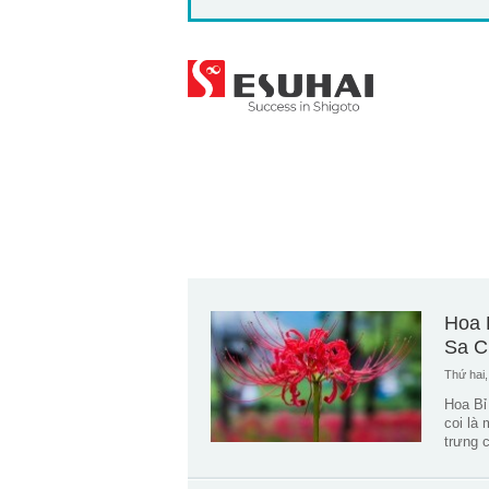
Hoa 
Sa C
Thứ hai,
Hoa Bỉ
coi là
trưng 
tiếng N
Higanb