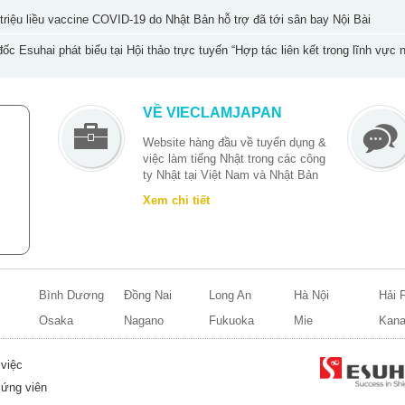
cao khoảng vài chục cm, nở rộ
triệu liều vaccine COVID-19 do Nhật Bản hỗ trợ đã tới sân bay Nội Bài
oạt, tạo nên cảnh sắc tựa như
ển hoa đỏ rực làm say đắm lòng
ốc Esuhai phát biểu tại Hội thảo trực tuyến “Hợp tác liên kết trong lĩnh vực
VỀ VIECLAMJAPAN
Website hàng đầu về tuyển dụng &
việc làm tiếng Nhật
trong các công
ty Nhật tại Việt Nam và Nhật Bản
Xem chi tiết
M
Bình Dương
Đồng Nai
Long An
Hà Nội
Hải 
Osaka
Nagano
Fukuoka
Mie
Kan
việc
ứng viên