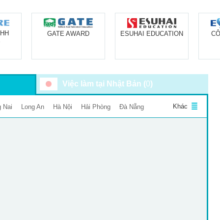
NHH
CÔ
ESUHAI EDUCATION
GATE AWARD
E
Việc làm tại Nhật Bản (
0
)
Khác
 Nai
Long An
Hà Nội
Hải Phòng
Đà Nẵng