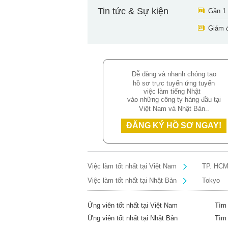
chiều 
Tin tức & Sự kiện
Gần 1 
đồng l
một bi
Giám đ
người.
Dễ dàng và nhanh chóng tạo
hồ sơ trực tuyến ứng tuyển
việc làm tiếng Nhật
vào những công ty hàng đầu tại
Việt Nam và Nhật Bản..
ĐĂNG KÝ HỒ SƠ NGAY!
Việc làm tốt nhất tại Việt Nam
TP. HC
Việc làm tốt nhất tại Nhật Bản
Tokyo
Ứng viên tốt nhất tại Việt Nam
Tìm 
Ứng viên tốt nhất tại Nhật Bản
Tìm 