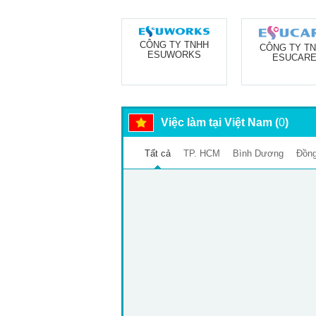
CÔNG TY TNHH
CÔNG TY T
ESUWORKS
ESUCAR
Việc làm tại Việt Nam (
0
)
Tất cả
TP. HCM
Bình Dương
Đồng