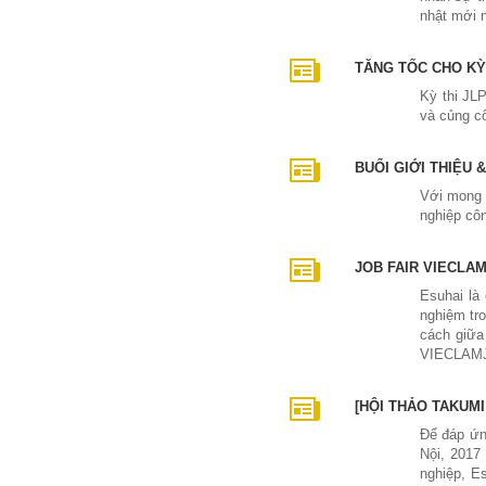
nhật mới n
TĂNG TỐC CHO KỲ
Kỳ thi JL
và củng cố
BUỔI GIỚI THIỆU
Với mong 
nghiệp côn
JOB FAIR VIECLAM
Esuhai là
nghiệm tro
cách giữa
VIECLAM
[HỘI THẢO TAKUMI P
Để đáp ứng
Nội, 2017
nghiệp, E