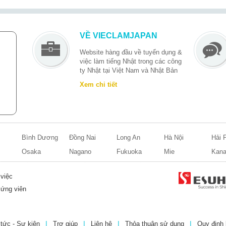
VỀ VIECLAMJAPAN
Website hàng đầu về tuyển dụng &
việc làm tiếng Nhật
trong các công
ty Nhật tại Việt Nam và Nhật Bản
Xem chi tiết
M
Bình Dương
Đồng Nai
Long An
Hà Nội
Hải 
Osaka
Nagano
Fukuoka
Mie
Kan
việc
ứng viên
 tức - Sự kiện
Trợ giúp
Liên hệ
Thỏa thuận sử dụng
Quy định