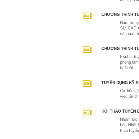
CHƯƠNG TRÌNH TU
Nằm trong
SƯ CAO CẤ
sản xuất h
CHƯƠNG TRÌNH TU
Esuhai tu
phong làm 
ty Nhật.
TUYỂN DỤNG KỸ S
Cơ hội vi
việc ổn đị
HỘI THẢO TUYỂN 
Nhằm tạo c
hóa Nhật 
thảo tuyể