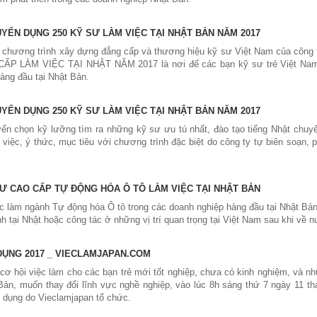
YỂN DỤNG 250 KỸ SƯ LÀM VIỆC TẠI NHẬT BẢN NĂM 2017
 chương trình xây dựng đẳng cấp và thương hiệu kỹ sư Việt Nam của c
P LÀM VIỆC TẠI NHẬT NĂM 2017 là nơi để các bạn kỹ sư trẻ Việt Nam t
àng đầu tại Nhật Bản.
YỂN DỤNG 250 KỸ SƯ LÀM VIỆC TẠI NHẬT BẢN NĂM 2017
yển chọn kỹ lưỡng tìm ra những kỹ sư ưu tú nhất, đào tạo tiếng Nhật chuy
việc, ý thức, mục tiêu với chương trình đặc biệt do công ty tự biên soạn,
Ư CAO CẤP TỰ ĐỘNG HÓA Ô TÔ LÀM VIỆC TẠI NHẬT BẢN
ệc làm ngành Tự động hóa Ô tô trong các doanh nghiệp hàng đầu tại Nhật Bả
nh tại Nhật hoặc công tác ở những vị trí quan trọng tại Việt Nam sau khi về 
DỤNG 2017 _ VIECLAMJAPAN.COM
ơ hội việc làm cho các bạn trẻ mới tốt nghiệp, chưa có kinh nghiệm, và nh
Bản, muốn thay đổi lĩnh vực nghề nghiệp, vào lúc 8h sáng thứ 7 ngày 11 th
n dụng do Vieclamjapan tổ chức.