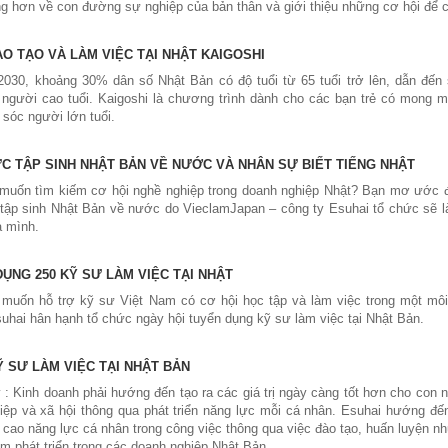
àng hơn về con đường sự nghiệp của bản thân và giới thiệu những cơ hội để 
O TẠO VÀ LÀM VIỆC TẠI NHẬT KAIGOSHI
030, khoảng 30% dân số Nhật Bản có độ tuổi từ 65 tuổi trở lên, dẫn đến s
người cao tuổi. Kaigoshi là chương trình dành cho các bạn trẻ có mong m
sóc người lớn tuổi.
ỰC TẬP SINH NHẬT BẢN VỀ NƯỚC VÀ NHÂN SỰ BIẾT TIẾNG NHẬT
muốn tìm kiếm cơ hội nghề nghiệp trong doanh nghiệp Nhật? Bạn mơ ước đư
tập sinh Nhật Bản về nước do VieclamJapan – công ty Esuhai tổ chức sẽ l
a mình.
ỤNG 250 KỸ SƯ LÀM VIỆC TẠI NHẬT
muốn hỗ trợ kỹ sư Việt Nam có cơ hội học tập và làm việc trong một môi t
uhai hân hạnh tổ chức ngày hội tuyển dụng kỹ sư làm việc tại Nhật Bản.
Ỹ SƯ LÀM VIỆC TẠI NHẬT BẢN
lý : Kinh doanh phải hướng đến tạo ra các giá trị ngày càng tốt hơn cho con 
iệp và xã hội thông qua phát triển năng lực mỗi cá nhân. Esuhai hướng đến
cao năng lực cá nhân trong công việc thông qua việc đào tạo, huấn luyện n
am phát triển trong các doanh nghiệp Nhật Bản.