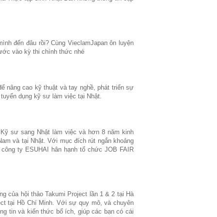
 mình đến đâu rồi? Cùng VieclamJapan ôn luyện
ước vào kỳ thi chính thức nhé
 nâng cao kỹ thuật và tay nghề, phát triển sự
tuyển dụng kỹ sư làm việc tại Nhật.
, Kỹ sư sang Nhật làm việc và hơn 8 năm kinh
 Nam và tại Nhật. Với mục đích rút ngắn khoảng
ệc công ty ESUHAI hân hạnh tổ chức JOB FAIR
g của hội thảo Takumi Project lần 1 & 2 tại Hà
ject tại Hồ Chí Minh. Với sự quy mô, và chuyên
g tin và kiến thức bổ ích, giúp các bạn có cái