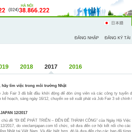
日本語
ĐĂNG NHẬP
ĐĂNG KÝ TÀI
019
2018
2017
2016
, hãy tìm việc trong môi trường Nhật
 Job Fair 3 đã bắt đầu khởi động để đón ứng viên và các công ty tuyển d
 kế hoạch, sáng ngày 16/12, chuyến xe sẽ xuất phát và Job Fair 3 sẽ chính 
JAPAN 12/2017
 chủ đề “ĐI ĐỂ PHÁT TRIỂN – ĐẾN ĐỂ THÀNH CÔNG” của Ngày Hội Việc Là
 12/2017, do vieclamjapan.com tổ chức, sẽ đưa đến cơ hội kết nối cho các
ếng Nhật tại Việt Nam. Và đặc biệt hơn, đó là đưa đến cho các bạn đã từng