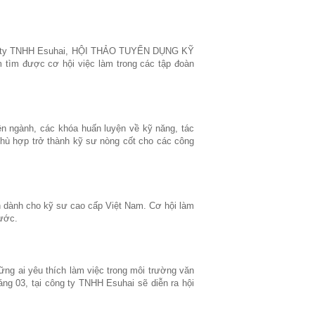
ông ty TNHH Esuhai, HỘI THẢO TUYỂN DỤNG KỸ
ìm được cơ hội việc làm trong các tập đoàn
ên ngành, các khóa huấn luyện về kỹ năng, tác
 phù hợp trở thành kỹ sư nòng cốt cho các công
n dành cho kỹ sư cao cấp Việt Nam. Cơ hội làm
nước.
ững ai yêu thích làm việc trong môi trường văn
áng 03, tại công ty TNHH Esuhai sẽ diễn ra hội