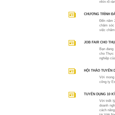
nhìn rõ r
CHƯƠNG TRÌNH ĐÀ
Đến năm 2
chăm sóc 
việc chăm 
JOB FAIR CHO TH
Bạn đang 
cho Thực 
nghiệp củ
HỘI THẢO TUYỂN D
Với mong 
công ty Es
TUYỂN DỤNG 10 K
Với triết 
doanh ngh
cách nâng 
tài Việt N