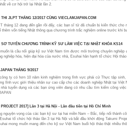
hất về cơ hội trở lại Nhật lần 2.
 THI JLPT THÁNG 12/2017 CÙNG VIECLAMJAPAN.COM
PT tháng 12 đang đến gần rồi đấy, các bạn sĩ tử đã chuẩn bị kiến thức cho
 thêm vốn tiếng Nhật thông qua chương trình trắc nghiệm online trước khi b
 & SƠ TUYỂN CHƯƠNG TRÌNH KỸ SƯ LÀM VIỆC TẠI NHẬT KHÓA KS14
muốn là cầu nối giúp kỹ sư Việt Nam tìm được môi trường chuyên nghiệp để
g nghiệp hóa, hiện đại hóa của nước nhà, Esuhai hân hạnh tổ chức Hội thảo 
JAPAN THÁNG 9/2017
 công ty có hơn 10 năm kinh nghiệm trong lĩnh vực phái cử Thực tập sinh
ng lĩnh vực giới thiệu nhân sự cao cấp cho các doanh nghiệp Nhật tại Việt
 nhà tuyển dụng và các bạn ứng viên đang có nhu cầu tìm kiếm công vi
JAPAN
ROJECT 2017] Lần 3 tại Hà Nội - Lần đầu tiên tại Hồ Chí Minh
 nguyện vọng của các bạn kỹ sư tại hai miền Nam – Bắc, tiếp nối thành côn
 Esuhai tổ chức hội thảo lần 3 tại Hà Nội và bắt đầu khởi động Takumi Pro
suhai mong muốn mang đến cho kỹ sư Việt Nam buổi hội thảo thật nhiều thôn