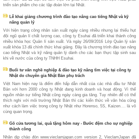
triển sản phẩm cho các tập đoàn lớn tại Nhật.
Lễ khai giảng chương trình đào tạo nâng cao tiếng Nhật và kỹ
năng quản lý
Với hiện trạng công nhân sản xuất ngày càng nhiều nhưng lại thiếu hụt
đội ngũ quản lí chất lượng cao, công ty Esuhai đã triển khai thành công
nhiều khóa học Quản lí sản xuất. Và ngày 26/09/2016 Lớp Quản lý sản
xuất khóa 13 đã chính thức khai giảng. Đây là chương trình đào tạo nâng
cao tiếng Nhật và kỹ năng quản lý dành cho các bạn thực tập sinh sau
khi về nước của công ty TNHH Esuhai.
Buổi tư vấn nghề nghiệp & đào tạo kỹ năng tìm việc tại công ty
Nhật do chuyên gia Nhật Bản phụ trách
Việt Nam hiện nay là điểm đến hấp dẫn nhất cúa các nhà đầu tư Nhật
Bản với hơn 2000 công ty Nhật đang kinh doanh và hoạt động. Vì thế
nguồn nhân sự tiếng Nhật cũng ngày càng gia tăng. Tuy nhiên để có thể
thích nghi với môi trường Nhật Bản thì các kiến thức về văn hóa cũng
như cách làm việc trong công ty Nhật như Horenso, 5S, Kaizen…. là vô
cùng quan trọng.
Gõ cửa tương lai, quà tặng hôm nay - Bước đệm cho sự nghiệp
thành công
Nhân dịp chào đón www.vieclamjapan.com version 2, VieclamJapan đã