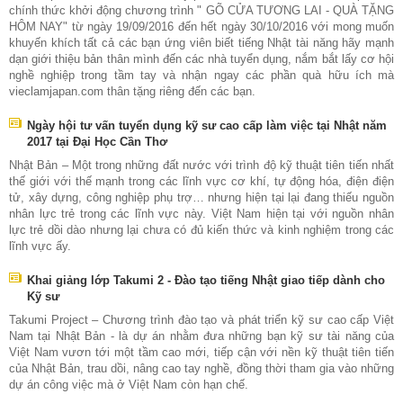
chính thức khởi động chương trình " GÕ CỬA TƯƠNG LAI - QUÀ TẶNG
HÔM NAY" từ ngày 19/09/2016 đến hết ngày 30/10/2016 với mong muốn
khuyến khích tất cả các bạn ứng viên biết tiếng Nhật tài năng hãy mạnh
dạn giới thiệu bản thân mình đến các nhà tuyển dụng, nắm bắt lấy cơ hội
nghề nghiệp trong tầm tay và nhận ngay các phần quà hữu ích mà
vieclamjapan.com thân tặng riêng đến các bạn.
Ngày hội tư vấn tuyển dụng kỹ sư cao cấp làm việc tại Nhật năm
2017 tại Đại Học Cần Thơ
Nhật Bản – Một trong những đất nước với trình độ kỹ thuật tiên tiến nhất
thế giới với thế mạnh trong các lĩnh vực cơ khí, tự động hóa, điện điện
tử, xây dựng, công nghiệp phụ trợ… nhưng hiện tại lại đang thiếu nguồn
nhân lực trẻ trong các lĩnh vực này. Việt Nam hiện tại với nguồn nhân
lực trẻ dồi dào nhưng lại chưa có đủ kiến thức và kinh nghiệm trong các
lĩnh vực ấy.
Khai giảng lớp Takumi 2 - Đào tạo tiếng Nhật giao tiếp dành cho
Kỹ sư
Takumi Project – Chương trình đào tạo và phát triển kỹ sư cao cấp Việt
Nam tại Nhật Bản - là dự án nhằm đưa những bạn kỹ sư tài năng của
Việt Nam vươn tới một tầm cao mới, tiếp cận với nền kỹ thuật tiên tiến
của Nhật Bản, trau dồi, nâng cao tay nghề, đồng thời tham gia vào những
dự án công việc mà ở Việt Nam còn hạn chế.