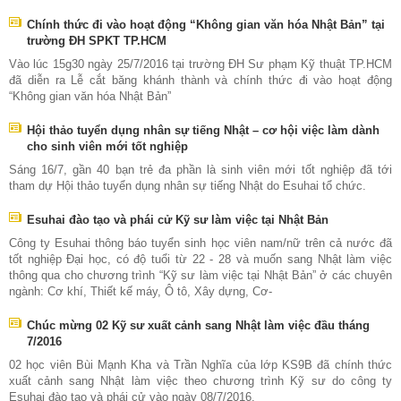
Chính thức đi vào hoạt động “Không gian văn hóa Nhật Bản” tại
trường ĐH SPKT TP.HCM
Vào lúc 15g30 ngày 25/7/2016 tại trường ĐH Sư phạm Kỹ thuật TP.HCM
đã diễn ra Lễ cắt băng khánh thành và chính thức đi vào hoạt động
“Không gian văn hóa Nhật Bản”
Hội thảo tuyển dụng nhân sự tiếng Nhật – cơ hội việc làm dành
cho sinh viên mới tốt nghiệp
Sáng 16/7, gần 40 bạn trẻ đa phần là sinh viên mới tốt nghiệp đã tới
tham dự Hội thảo tuyển dụng nhân sự tiếng Nhật do Esuhai tổ chức.
Esuhai đào tạo và phái cử Kỹ sư làm việc tại Nhật Bản
Công ty Esuhai thông báo tuyển sinh học viên nam/nữ trên cả nước đã
tốt nghiệp Đại học, có độ tuổi từ 22 - 28 và muốn sang Nhật làm việc
thông qua cho chương trình “Kỹ sư làm việc tại Nhật Bản” ở các chuyên
ngành: Cơ khí, Thiết kế máy, Ô tô, Xây dựng, Cơ-
Chúc mừng 02 Kỹ sư xuất cảnh sang Nhật làm việc đầu tháng
7/2016
02 học viên Bùi Mạnh Kha và Trần Nghĩa của lớp KS9B đã chính thức
xuất cảnh sang Nhật làm việc theo chương trình Kỹ sư do công ty
Esuhai đào tạo và phái cử vào ngày 08/7/2016.