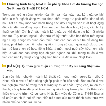
Chương trình tiếng Nhật miễn phí tại khoa Cơ khí trường Đại học
Sư Phạm Kỹ Thuật TP. HCM
Trong xu hướng công nghiệp hóa hiện đại hóa ngày nay, kỹ thuật cơ khí
luôn là một ngành đóng vai trò then chốt trong sự phát triển kinh tế xã
hội. Tất cả máy móc vận hành trong các dây chuyền sản xuất hoạt động
đều cần đến sự đóng góp to lớn của các nhà khoa học, kỹ sư, cán bộ kỹ
thuật cơ khí. Chính vì vậy ngành kỹ thuật cơ khí đang thu hút rất nhiều
bạn trẻ. Tuy nhiên, ngoài kiến thức về kỹ thuật, việc học thêm một ngoại
ngữ cũng là việc vô cùng cần thiết, giúp các bạn kỹ sư trẻ dễ dàng tìm
kiếm, phát triển cơ hội nghề nghiệp. Trong số các ngoại ngữ được các
bạn trẻ lựa chọn để học, tiếng Nhật là một ngoại ngữ đầy hứa hẹn, đặc
biệt là với các bạn đang học chuyên ngành cơ khí, mong muốn được
tiếp cận nền kỹ thuật công nghệ tiên tiến của đất nước Nhật Bản.
[HÀ NỘI] Hội thảo giới thiệu chương trình Kỹ sư sang Nhật làm
việc
Bạn yêu thích chuyên ngành kỹ thuật và mong muốn được làm việc ở
Nhật, đất nước có nền công nghiệp phát triển bậc nhất. Bạn muốn được
trải nghiệm thực tế trong môi trường kỹ thuật chất lượng cao, muốn thử
thách, cống hiến để phát triển sự nghiệp trong tương lai. Hội thảo giới
thiệu chương trình Kỹ sư sang Nhật làm việc do Công ty TNHH Esuhai
tổ chức chính là nơi để bạn biến ước mơ của mình thành hiện thực với
nhiều chế độ phúc lợi ưu đãi.