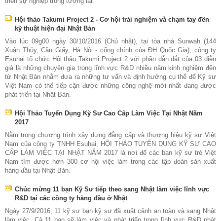
triên sự nghiệp trong tương lai.
Hội thảo Takumi Project 2 - Cơ hội trải nghiệm và chạm tay đến
kỹ thuật hiện đại Nhật Bản
Vào lúc 09g00 ngày 30/10/2016 (Chủ nhật), tại tòa nhà Sunwah (144
Xuân Thủy, Cầu Giấy, Hà Nội - cổng chính của ĐH Quốc Gia), công ty
Esuhai tổ chức Hội thảo Takumi Project 2 với phần dẫn dắt của 03 diễn
giả là những chuyên gia trong lĩnh vực R&D nhiều năm kinh nghiệm đến
từ Nhật Bản nhằm đưa ra những tư vấn và định hướng cụ thể để Kỹ sư
Việt Nam có thể tiếp cận được những công nghệ mới nhất đang được
phát triển tại Nhật Bản.
Hội Thảo Tuyển Dụng Kỹ Sư Cao Cấp Làm Việc Tại Nhật Năm
2017
Nằm trong chương trình xây dựng đẳng cấp và thương hiệu kỹ sư Việt
Nam của công ty TNHH Esuhai, HỘI THẢO TUYỂN DỤNG KỸ SƯ CAO
CẤP LÀM VIỆC TẠI NHẬT NĂM 2017 là nơi để các bạn kỹ sư trẻ Việt
Nam tìm được hơn 300 cơ hội việc làm trong các tập đoàn sản xuất
hàng đầu tại Nhật Bản.
Chúc mừng 11 bạn Kỹ Sư tiếp theo sang Nhật làm việc lĩnh vực
R&D tại các công ty hàng đầu ở Nhật
Ngày 27/9/2016, 11 kỹ sư bạn kỹ sư đã xuất cảnh an toàn và sang Nhật
làm việc. Cả 11 bạn sẽ làm việc và phát triển trong lĩnh vực R&D phát