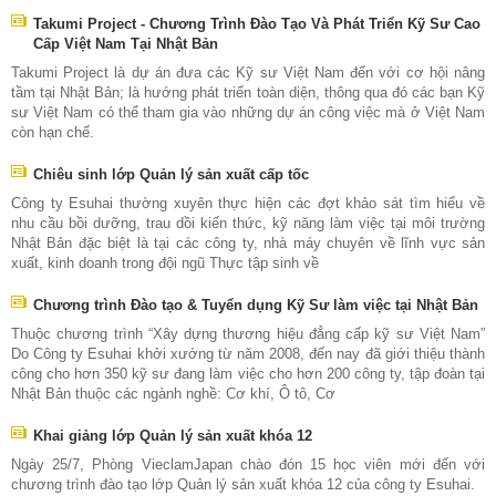
Takumi Project - Chương Trình Đào Tạo Và Phát Triển Kỹ Sư Cao
Cấp Việt Nam Tại Nhật Bản
Takumi Project là dự án đưa các Kỹ sư Việt Nam đến với cơ hội nâng
tầm tại Nhật Bản; là hướng phát triển toàn diện, thông qua đó các bạn Kỹ
sư Việt Nam có thể tham gia vào những dự án công việc mà ở Việt Nam
còn hạn chế.
Chiêu sinh lớp Quản lý sản xuất cấp tốc
Công ty Esuhai thường xuyên thực hiện các đợt khảo sát tìm hiểu về
nhu cầu bồi dưỡng, trau dồi kiến thức, kỹ năng làm việc tại môi trường
Nhật Bản đặc biệt là tại các công ty, nhà máy chuyên về lĩnh vực sản
xuất, kinh doanh trong đội ngũ Thực tập sinh về
Chương trình Đào tạo & Tuyển dụng Kỹ Sư làm việc tại Nhật Bản
Thuộc chương trình “Xây dựng thương hiệu đẳng cấp kỹ sư Việt Nam”
Do Công ty Esuhai khởi xướng từ năm 2008, đến nay đã giới thiệu thành
công cho hơn 350 kỹ sư đang làm việc cho hơn 200 công ty, tập đoàn tại
Nhật Bản thuộc các ngành nghề: Cơ khí, Ô tô, Cơ
Khai giảng lớp Quản lý sản xuất khóa 12
Ngày 25/7, Phòng VieclamJapan chào đón 15 học viên mới đến với
chương trình đào tạo lớp Quản lý sản xuất khóa 12 của công ty Esuhai.